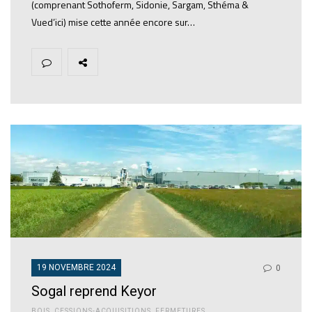
(comprenant Sothoferm, Sidonie, Sargam, Sthéma &
Vued’ici) mise cette année encore sur…
19 NOVEMBRE 2024
0
Sogal reprend Keyor
BOIS
,
CESSIONS-ACQUISITIONS
,
FERMETURES
,