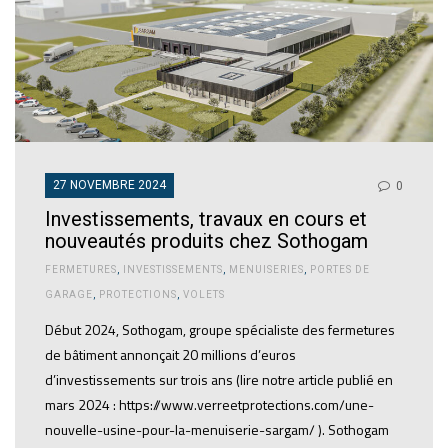
27 NOVEMBRE 2024
0
Investissements, travaux en cours et
nouveautés produits chez Sothogam
FERMETURES
,
INVESTISSEMENTS
,
MENUISERIES
,
PORTES DE
GARAGE
,
PROTECTIONS
,
VOLETS
Début 2024, Sothogam, groupe spécialiste des fermetures
de bâtiment annonçait 20 millions d’euros
d’investissements sur trois ans (lire notre article publié en
mars 2024 : https://www.verreetprotections.com/une-
nouvelle-usine-pour-la-menuiserie-sargam/ ). Sothogam