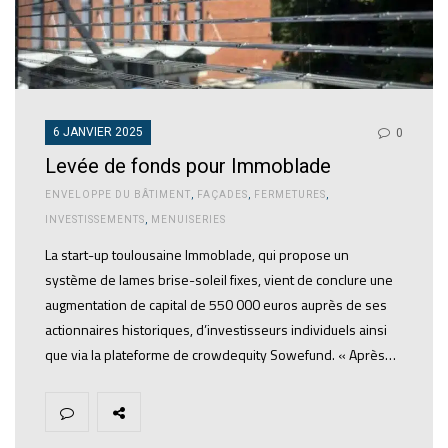
6 JANVIER 2025
0
Levée de fonds pour Immoblade
ENVELOPPE DU BÂTIMENT
,
FAÇADES
,
FERMETURES
,
INVESTISSEMENTS
,
MENUISERIES
La start-up toulousaine Immoblade, qui propose un
système de lames brise-soleil fixes, vient de conclure une
augmentation de capital de 550 000 euros auprès de ses
actionnaires historiques, d’investisseurs individuels ainsi
que via la plateforme de crowdequity Sowefund. « Après…