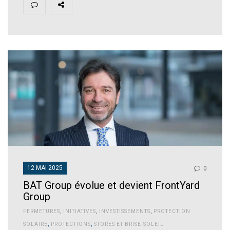
12 MAI 2025
0
BAT Group évolue et devient FrontYard
Group
FERMETURES
,
INITIATIVES
,
INVESTISSEMENTS
,
PROTECTION
SOLAIRE
,
PROTECTIONS
,
STORES ET BRISE-SOLEIL