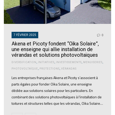
7 FÉVRIER 2025
0
Akena et Picoty fondent “Oïka Solaire”,
une enseigne qui allie installation de
vérandas et solutions photovoltaïques
DIVERSIFICATION
,
INITIATIVES
,
INVESTISSEMENTS
,
MENUISERIES
,
PHOTOVOLTAÏQUE
,
PROTECTIONS
,
VÉRANDAS
Les entreprises françaises Akena et Picoty s’associent à
parts égales pour fonder Oïka Solaire, une enseigne
dédiée aux solutions solaires pour les particuliers. En
combinant des solutions photovoltaïques à l’installation de
toitures et structures telles que les vérandas, Oïka Solaire…