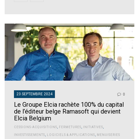
23 SEPTEMBRE 2024
0
Le Groupe Elcia rachète 100% du capital
de l’éditeur belge Ramasoft qui devient
Elcia Belgium
CESSIONS-ACQUISITIONS
,
FERMETURES
,
INITIATIVES
,
INVESTISSEMENTS
,
LOGICIELS & APPLICATIONS
,
MENUISERIES