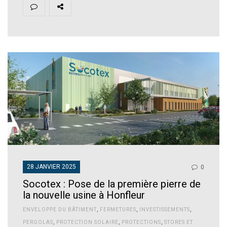
28 JANVIER 2025
0
Socotex : Pose de la première pierre de
la nouvelle usine à Honfleur
ENVELOPPE DU BÂTIMENT
,
FERMETURES
,
INVESTISSEMENTS
,
PERGOLAS
,
PROTECTION SOLAIRE
,
PROTECTIONS
,
STORES ET