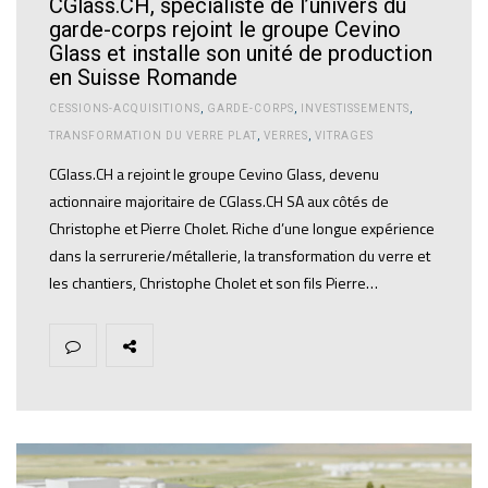
CGlass.CH, spécialiste de l’univers du
garde-corps rejoint le groupe Cevino
Glass et installe son unité de production
en Suisse Romande
CESSIONS-ACQUISITIONS
,
GARDE-CORPS
,
INVESTISSEMENTS
,
TRANSFORMATION DU VERRE PLAT
,
VERRES
,
VITRAGES
CGlass.CH a rejoint le groupe Cevino Glass, devenu
actionnaire majoritaire de CGlass.CH SA aux côtés de
Christophe et Pierre Cholet. Riche d’une longue expérience
dans la serrurerie/métallerie, la transformation du verre et
les chantiers, Christophe Cholet et son fils Pierre…