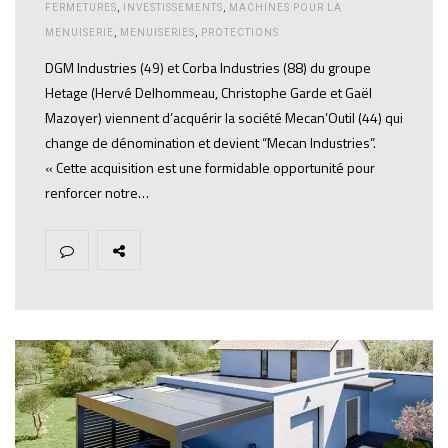
FERMETURES
,
INVESTISSEMENTS
,
MACHINES POUR LA
MENUISERIE
,
MENUISERIES
,
PROTECTIONS
DGM Industries (49) et Corba Industries (88) du groupe
Hetage (Hervé Delhommeau, Christophe Garde et Gaël
Mazoyer) viennent d’acquérir la société Mecan’Outil (44) qui
change de dénomination et devient “Mecan Industries”.
« Cette acquisition est une formidable opportunité pour
renforcer notre…