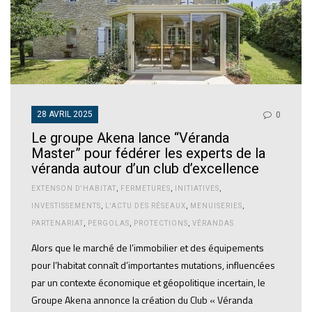
28 AVRIL 2025
0
Le groupe Akena lance “Véranda
Master” pour fédérer les experts de la
véranda autour d’un club d’excellence
EXTENSON D'HABITAT
,
FERMETURES
,
INITIATIVES
,
INVESTISSEMENTS
,
L'ACTU DES RÉSEAUX
,
MENUISERIES
,
PARTENARIAT
,
PERGOLAS
,
PROTECTIONS
,
VÉRANDAS
Alors que le marché de l’immobilier et des équipements
pour l’habitat connaît d’importantes mutations, influencées
par un contexte économique et géopolitique incertain, le
Groupe Akena annonce la création du Club « Véranda