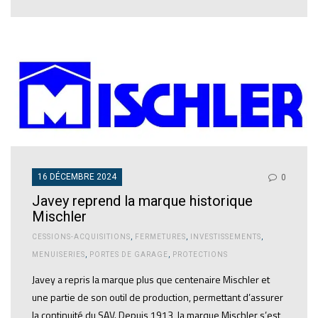
16 DÉCEMBRE 2024
0
Javey reprend la marque historique
Mischler
CESSIONS-ACQUISITIONS
,
FERMETURES
,
INVESTISSEMENTS
,
MENUISERIES
,
PORTES DE GARAGE
,
PROTECTIONS
Javey a repris la marque plus que centenaire Mischler et
une partie de son outil de production, permettant d’assurer
la continuité du SAV. Depuis 1913, la marque Mischler s’est