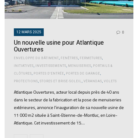
12 MARS 2025
0
Un nouvelle usine pour Atlantique
Ouvertures
ENVELOPPE DU BÂTIMENT
,
FENÊTRES
,
FERMETURES
,
INITIATIVES
,
INVESTISSEMENTS
,
MENUISERIES
,
PORTAILS &
CLÔTURES
,
PORTES D'ENTRÉE
,
PORTES DE GARAGE
,
PROTECTIONS
,
STORES ET BRISE-SOLEIL
,
VÉRANDAS
,
VOLETS
Atlantique Ouvertures, acteur local depuis près de 40 ans
dans le secteur de la fabrication et la pose de menuiseries
extérieures, annonce l’inauguration de sa nouvelle usine de
11 000 m2 située à Saint-Etienne-de-Montluc, en Loire-
Atlantique. Cet investissement de 15…