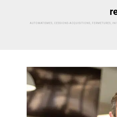
r
AUTOMATISMES
,
CESSIONS-ACQUISITIONS
,
FERMETURES
,
INI