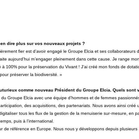
en dire plus sur vos nouveaux projets ?
lièrement fier est d’avoir engagé le Groupe Elcia et ses collaborateur
haite aujourd’hui m’engager pleinement dans cette cause. Je range mon 
 à 100% pour la préservation du Vivant ! J’ai créé mon fonds de dotatio
pour préserver la biodiversité. »
uturieux comme nouveau Président du Groupe Elcia. Quels sont v
ire du Groupe Elcia avec une équipe d’hommes et de femmes passionnés q
articipation, des acquisitions, des partenariats. Nous avons ainsi créé 
gitaliser tous les flux de la gestion de la menuiserie sur-mesure, en part
mps, puis à l’international.
cteur de référence en Europe. Nous nous y développons depuis plusieurs