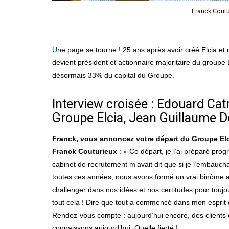
Franck Coutur
Une page se tourne ! 25 ans après avoir créé Elcia et révolutionné le secteur de la Menuiserie avec ProDevis, Franck Couturieux transmet le flambeau à Edouard Catrice, qui
devient président et actionnaire majoritaire du groupe 
désormais 33% du capital du Groupe.
Interview croisée : Edouard Cat
Groupe Elcia, Jean Guillaume D
Franck, vous annoncez votre départ du Groupe Elci
Franck Couturieux
: « Ce départ, je l’ai préparé pr
cabinet de recrutement m’avait dit que si je l’embauchai
toutes ces années, nous avons formé un vrai binôme a
challenger dans nos idées et nos certitudes pour toujou
tout cela ! Dire que tout a commencé dans mon esprit 
Rendez-vous compte : aujourd’hui encore, des clients et
connaissons aujourd’hui. Quelle fierté !