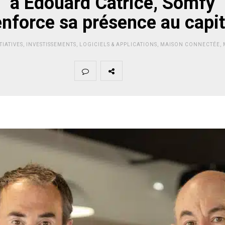
à Édouard Catrice, Somfy
enforce sa présence au capit
TIATIVES
,
INVESTISSEMENTS
,
LOGICIELS & APPLICATIONS
,
MAISON CONNECTÉE
,