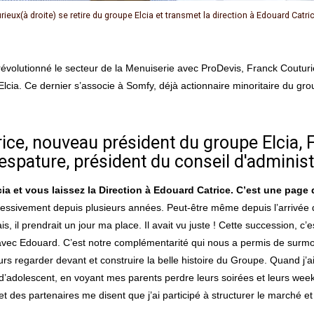
ieux(à droite) se retire du groupe Elcia et transmet la direction à Edouard Catri
Elcia. Ce dernier s’associe à Somfy, déjà actionnaire minoritaire du gr
rice, nouveau président du groupe Elcia,
espature, président du conseil d'adminis
a et vous laissez la Direction à Edouard Catrice. C’est une page
ogressivement depuis plusieurs années. Peut-être même depuis l’arrivée
s, il prendrait un jour ma place. Il avait vu juste ! Cette succession, c’
vec Edouard. C’est notre complémentarité qui nous a permis de surmont
rs regarder devant et construire la belle histoire du Groupe. Quand j’ai 
d’adolescent, en voyant mes parents perdre leurs soirées et leurs wee
 des partenaires me disent que j’ai participé à structurer le marché et q