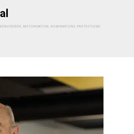
al
MENUISERIES
,
MOTORISATION
,
NOMINATIONS
,
PROTECTIONS