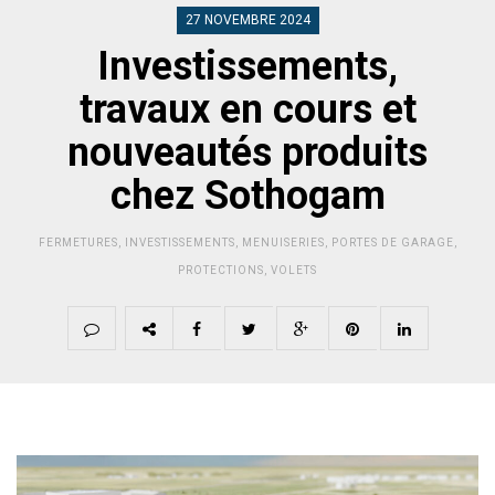
27 NOVEMBRE 2024
Investissements,
travaux en cours et
nouveautés produits
chez Sothogam
FERMETURES
,
INVESTISSEMENTS
,
MENUISERIES
,
PORTES DE GARAGE
,
PROTECTIONS
,
VOLETS