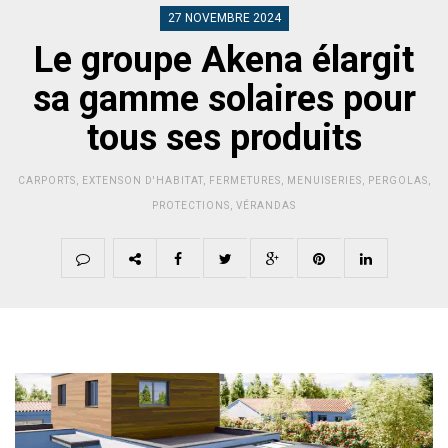
27 NOVEMBRE 2024
Le groupe Akena élargit
sa gamme solaires pour
tous ses produits
CARPORTS
,
EXTENSON D'HABITAT
,
FERMETURES
,
MENUISERIES
,
PERGOLAS
,
PROTECTIONS
,
VÉRANDAS