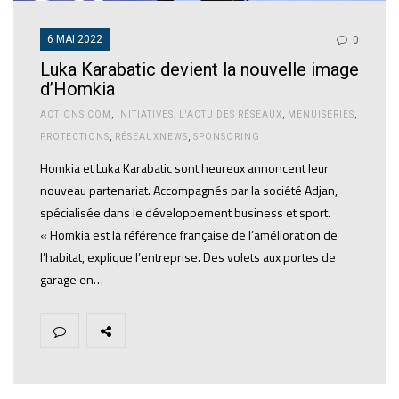
6 MAI 2022
0
Luka Karabatic devient la nouvelle image
d’Homkia
ACTIONS COM
,
INITIATIVES
,
L'ACTU DES RÉSEAUX
,
MENUISERIES
,
PROTECTIONS
,
RÉSEAUXNEWS
,
SPONSORING
Homkia et Luka Karabatic sont heureux annoncent leur
nouveau partenariat. Accompagnés par la société Adjan,
spécialisée dans le développement business et sport.
« Homkia est la référence française de l’amélioration de
l’habitat, explique l’entreprise. Des volets aux portes de
garage en…