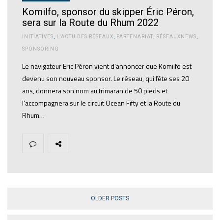
Komilfo, sponsor du skipper Éric Péron,
sera sur la Route du Rhum 2022
INITIATIVES
,
L'ACTU DES RÉSEAUX
,
PARTENARIAT
,
RÉSEAUXNEWS
,
SPONSORING
Le navigateur Eric Péron vient d’annoncer que Komilfo est
devenu son nouveau sponsor. Le réseau, qui fête ses 20
ans, donnera son nom au trimaran de 50 pieds et
l’accompagnera sur le circuit Ocean Fifty et la Route du
Rhum…
OLDER POSTS