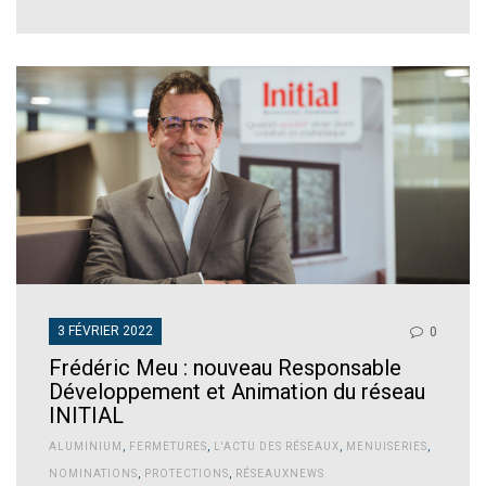
3 FÉVRIER 2022
0
Frédéric Meu : nouveau Responsable
Développement et Animation du réseau
INITIAL
ALUMINIUM
,
FERMETURES
,
L'ACTU DES RÉSEAUX
,
MENUISERIES
,
NOMINATIONS
,
PROTECTIONS
,
RÉSEAUXNEWS