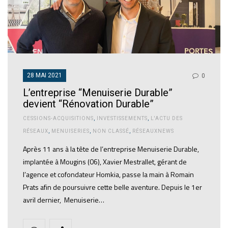
28 MAI 2021
0
L’entreprise “Menuiserie Durable”
devient “Rénovation Durable”
CESSIONS-ACQUISITIONS
,
INVESTISSEMENTS
,
L'ACTU DES
RÉSEAUX
,
MENUISERIES
,
NON CLASSÉ
,
RÉSEAUXNEWS
Après 11 ans à la tête de l’entreprise Menuiserie Durable,
implantée à Mougins (06), Xavier Mestrallet, gérant de
l’agence et cofondateur Homkia, passe la main à Romain
Prats afin de poursuivre cette belle aventure. Depuis le 1er
avril dernier, Menuiserie…