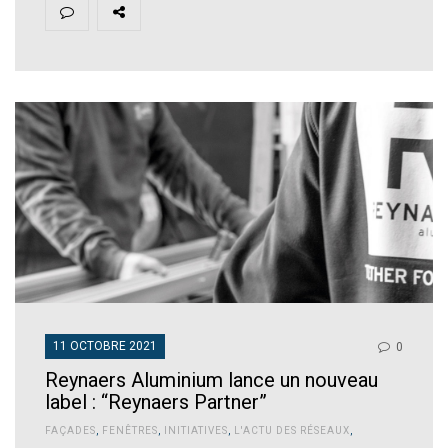
11 OCTOBRE 2021
0
Reynaers Aluminium lance un nouveau
label : “Reynaers Partner”
FAÇADES
,
FENÊTRES
,
INITIATIVES
,
L'ACTU DES RÉSEAUX
,