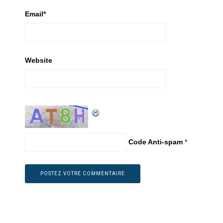
Email
*
Website
Code Anti-spam
*