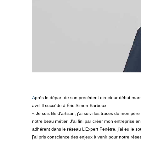
Après le départ de son précédent directeur début mars dernier, L’Expert Fenêtre vient de nommer son nouveau directeur en la personne d'Olivier Boré, en poste depuis début
avril.Il succède à Éric Simon-Barboux.
« Je suis fils d’artisan, j’ai suivi les traces de mon p
notre beau métier. J’ai fini par créer mon entreprise 
adhérent dans le réseau L’Expert Fenêtre, j’ai eu le 
j’ai pris conscience des enjeux à venir pour notre rése