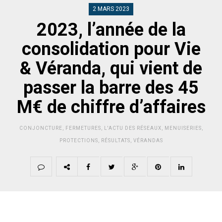
2 MARS 2023
2023, l’année de la
consolidation pour Vie
& Véranda, qui vient de
passer la barre des 45
M€ de chiffre d’affaires
CONJONCTURE
,
FERMETURES
,
L'ACTU DES RÉSEAUX
,
MENUISERIES
,
PROTECTIONS
,
RÉSULTATS
,
VÉRANDAS