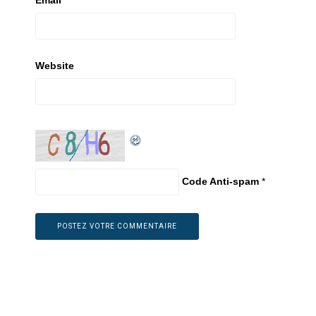
Email
*
Website
Code Anti-spam
*