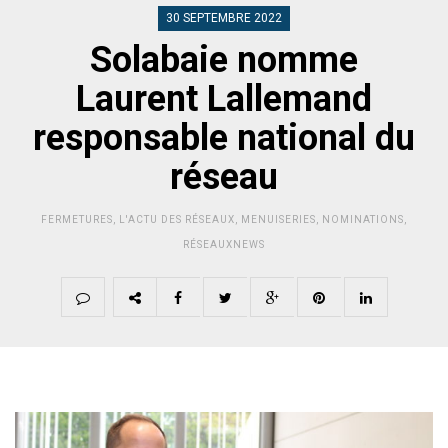
30 SEPTEMBRE 2022
Solabaie nomme
Laurent Lallemand
responsable national du
réseau
FERMETURES
,
L'ACTU DES RÉSEAUX
,
MENUISERIES
,
NOMINATIONS
,
RÉSEAUXNEWS