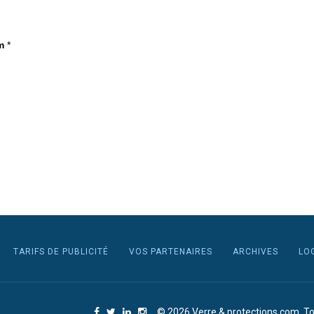
m
*
TARIFS DE PUBLICITÉ
VOS PARTENAIRES
ARCHIVES
LO
© 2026 Verre & protections.com. To