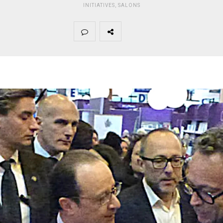
INITIATIVES
,
SALONS