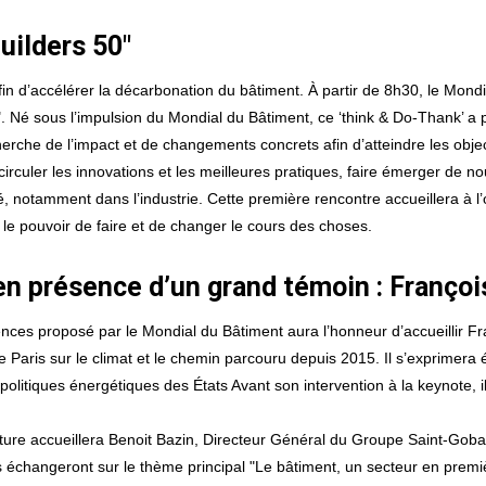
uilders 50"
afin d’accélérer la décarbonation du bâtiment. À partir de 8h30, le Mon
". Né sous l’impulsion du Mondial du Bâtiment, ce ‘think & Do-Thank’ a
herche de l’impact et de changements concrets afin d’atteindre les obj
rculer les innovations et les meilleures pratiques, faire émerger de no
ilité, notamment dans l’industrie. Cette première rencontre accueillera à 
le pouvoir de faire et de changer le cours des choses.
en présence d’un grand témoin : Françoi
es proposé par le Mondial du Bâtiment aura l’honneur d’accueillir Fra
e Paris sur le climat et le chemin parcouru depuis 2015. Il s’exprimera 
politiques énergétiques des États Avant son intervention à la keynote, il
ure accueillera Benoit Bazin, Directeur Général du Groupe Saint-Gobain
échangeront sur le thème principal "Le bâtiment, un secteur en premièr