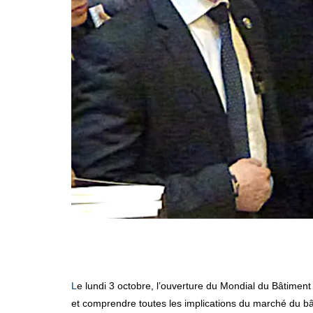
Le lundi 3 octobre, l’ouverture du Mondial du Bâtiment sera marquée par deux évènements inédits qui confirment sa vocation d’être LE lieu pour s’informer sur les mutations à venir
et comprendre toutes les implications du marché du bât