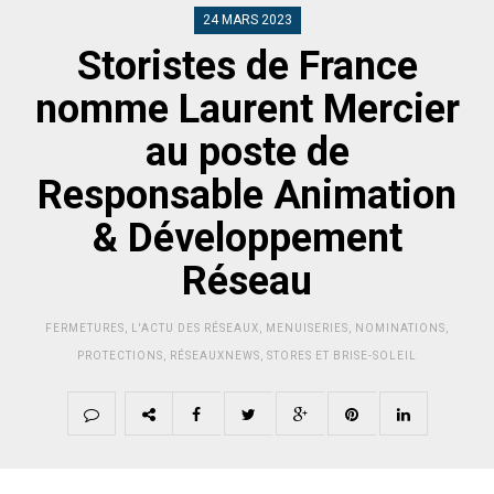
24 MARS 2023
Storistes de France
nomme Laurent Mercier
au poste de
Responsable Animation
& Développement
Réseau
FERMETURES
,
L'ACTU DES RÉSEAUX
,
MENUISERIES
,
NOMINATIONS
,
PROTECTIONS
,
RÉSEAUXNEWS
,
STORES ET BRISE-SOLEIL