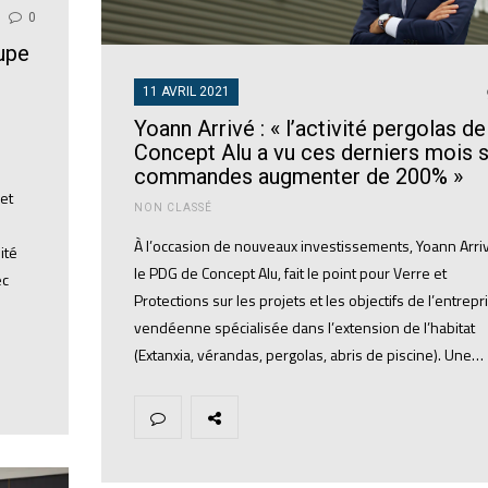
0
upe
11 AVRIL 2021
Yoann Arrivé : « l’activité pergolas de
Concept Alu a vu ces derniers mois 
commandes augmenter de 200% »
et
NON CLASSÉ
À l’occasion de nouveaux investissements, Yoann Arri
ité
le PDG de Concept Alu, fait le point pour Verre et
ec
Protections sur les projets et les objectifs de l’entrepr
vendéenne spécialisée dans l’extension de l’habitat
(Extanxia, vérandas, pergolas, abris de piscine). Une…