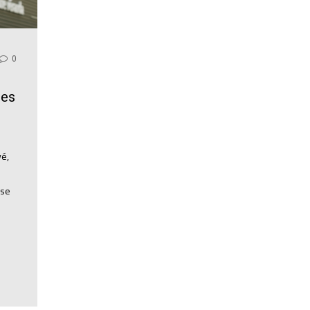
0
ses
vé,
ise