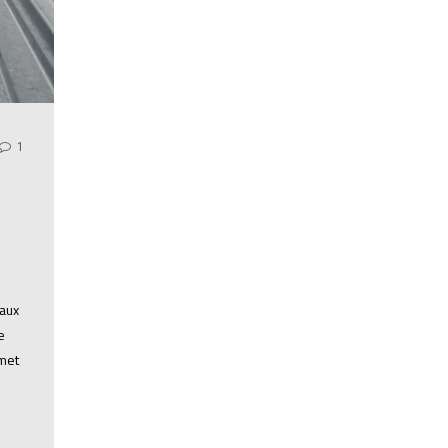
1
 aux
e
met