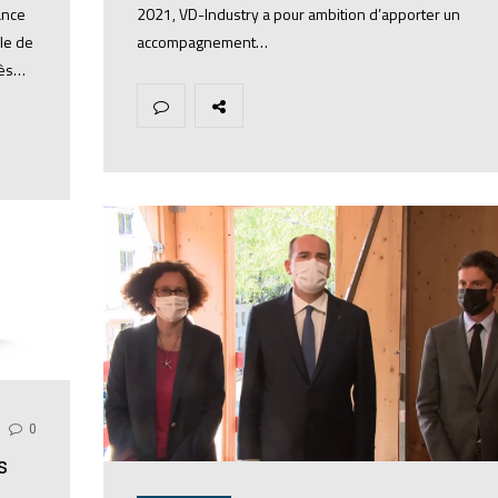
2021, VD-Industry a pour ambition d’apporter un
ance
accompagnement…
lle de
rès…
0
s