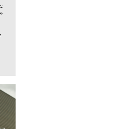
y,
M-
e