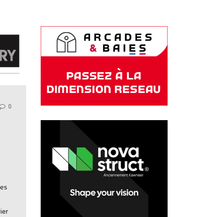
0
ies
ier