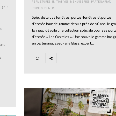
FERMETURES
,
INITIATIVES
,
MENUISERIES
,
PARTENARIAT
,
0
PORTES D'ENTRÉE
Spécialiste des fenêtres, portes-fenêtres et portes
d’entrée haut de gamme depuis près de 50 ans, le gr
TS
,
Janneau dévoile une collection spéciale pour ses port
d’entrée « Les Capitales ». Une nouvelle gamme imag
en partenariat avec Fany Glass, expert…
 une
e