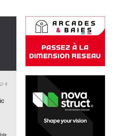
0
ic
cède