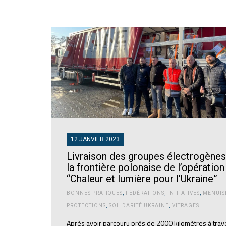
12 JANVIER 2023
Livraison des groupes électrogènes
la frontière polonaise de l’opération
“Chaleur et lumière pour l’Ukraine”
BONNES PRATIQUES
,
FÉDÉRATIONS
,
INITIATIVES
,
MENUIS
PROTECTIONS
,
SOLIDARITÉ UKRAINE
,
VITRAGES
Après avoir parcouru près de 2000 kilomètres à trave