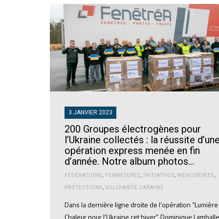
3 JANVIER 2023
200 Groupes électrogènes pour
l’Ukraine collectés : la réussite d’un
opération express menée en fin
d’année. Notre album photos…
FÉDÉRATIONS
,
FERMETURES
,
INITIATIVES
,
MENUISERIES
,
PROTECTIONS
,
SOLIDARITÉ UKRAINE
Dans la dernière ligne droite de l’opération “Lumière
Chaleur pour l’Ukraine cet hiver”, Dominique Lamballe