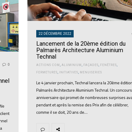
22 DÉCEMBRE 2022
Lancement de la 20ème édition du
Palmarès Architecture Aluminium
Technal
0
ACTIONS COM
,
ALUMINIUM
,
FAÇADES
,
FENÊTRES
,
FERMETURES
,
INITIATIVES
,
MENUISERIES
nnel
Le 4 janvier prochain, Technal lancera la 20ème éditio
Palmarès Architecture Aluminium Technal. Un concours
anniversaire qui promet de nombreuses surprises ava
pendant et après la remise des Prix afin de célébrer,
 We
comme il se doit, 20 ans de…
client
onnel
ka