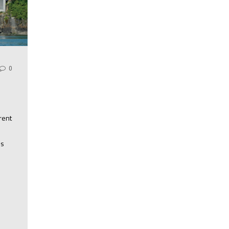
0
rent
ls