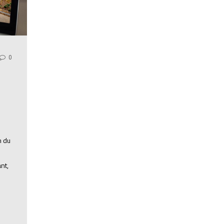
0
n du
nt,