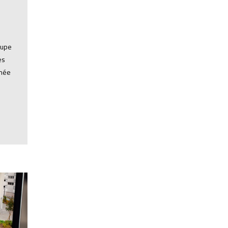
oupe
es
inée