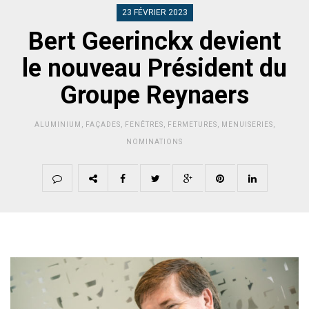
23 FÉVRIER 2023
Bert Geerinckx devient
le nouveau Président du
Groupe Reynaers
ALUMINIUM
,
FAÇADES
,
FENÊTRES
,
FERMETURES
,
MENUISERIES
,
NOMINATIONS