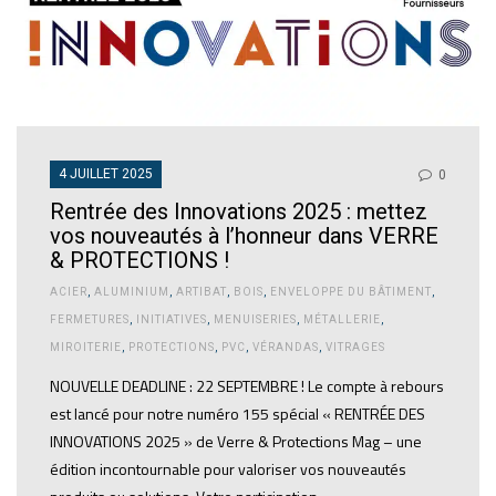
4 JUILLET 2025
0
Rentrée des Innovations 2025 : mettez
vos nouveautés à l’honneur dans VERRE
& PROTECTIONS !
ACIER
,
ALUMINIUM
,
ARTIBAT
,
BOIS
,
ENVELOPPE DU BÂTIMENT
,
FERMETURES
,
INITIATIVES
,
MENUISERIES
,
MÉTALLERIE
,
MIROITERIE
,
PROTECTIONS
,
PVC
,
VÉRANDAS
,
VITRAGES
NOUVELLE DEADLINE : 22 SEPTEMBRE ! Le compte à rebours
est lancé pour notre numéro 155 spécial « RENTRÉE DES
INNOVATIONS 2025 » de Verre & Protections Mag – une
édition incontournable pour valoriser vos nouveautés