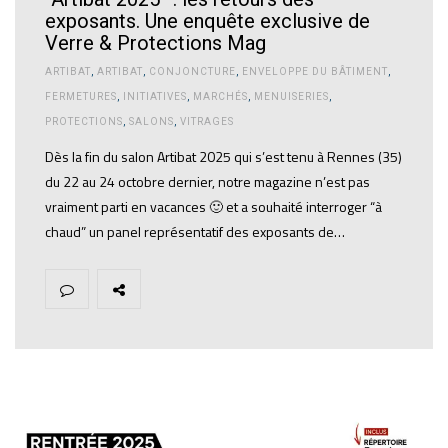
exposants. Une enquête exclusive de
Verre & Protections Mag
ARTIBAT
,
ARTIBAT
,
CONJONCTURE
,
ENVELOPPE DU BÂTIMENT
,
FERMETURES
,
INITIATIVES
,
MARCHÉS
,
MENUISERIES
,
PROTECTIONS
,
SALONS
,
VITRAGES
Dès la fin du salon Artibat 2025 qui s’est tenu à Rennes (35)
du 22 au 24 octobre dernier, notre magazine n’est pas
vraiment parti en vacances 🙂 et a souhaité interroger “à
chaud” un panel représentatif des exposants de…