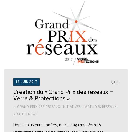
18 JUIN 2017
0
Création du « Grand Prix des réseaux –
Verre & Protections »
>
,
GRAND PRIX DES RÉSEAUX
,
INITIATIVES
,
L'ACTU DES RÉSEAUX
,
RÉSEAUXNEWS
Depuis plusieurs années, notre magazine Verre &
Protections édite, en novembre, son “Annuaire des