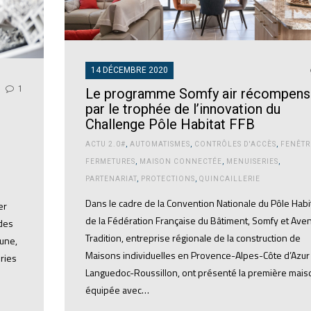
14 DÉCEMBRE 2020
1
Le programme Somfy air récompens
par le trophée de l’innovation du
Challenge Pôle Habitat FFB
ACTU 2.0#
,
AUTOMATISMES
,
CONTRÔLES D'ACCÈS
,
FENÊTR
FERMETURES
,
MAISON CONNECTÉE
,
MENUISERIES
,
PARTENARIAT
,
PROTECTIONS
,
QUINCAILLERIE
Dans le cadre de la Convention Nationale du Pôle Habi
er
de la Fédération Française du Bâtiment, Somfy et Aven
 des
Tradition, entreprise régionale de la construction de
mune,
Maisons individuelles en Provence-Alpes-Côte d’Azur
eries
Languedoc-Roussillon, ont présenté la première mais
équipée avec…