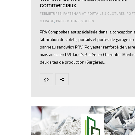
commerciaux
FERMETURES
,
PARTENARIAT
,
PORTAILS & CLÔTURES
,
PORT
GARAGE
,
PROTECTIONS
,
VOLETS
PRV Composites est spécialisée dans la conception e
fabrication de volets, portails et portes de garage en
panneau sandwich PRV (Polyester renforcé de verre
mais aussi en PVC laqué. Basée en Charente- Mariti
deux sites de production (Surgères…