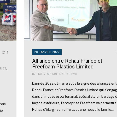
28 JANVIER 2022
1
Alliance entre Rehau France et
Freefoam Plastics Limited
RIES
,
INITIATIVES
,
PARTENARIAT
,
PVC
L’année 2022 démarre sous le signe des alliances ent
Rehau France et Freefoam Plastics Limited qui s’enga
dans un nouveau partenariat. Spécialiste en bardage 
façade extérieure, l’entreprise Freefoam va permettre
rois
Rehau d’élargir son offre avec une nouvelle famille…
ie