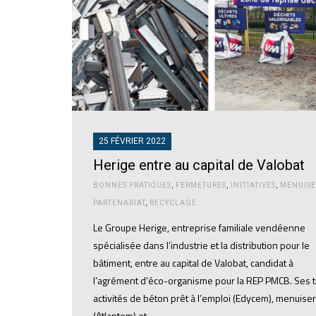
25 FÉVRIER 2022
Herige entre au capital de Valobat
BONNES PRATIQUES
,
FERMETURES
,
INITIATIVES
,
MENUISE
PARTENARIAT
,
RECYCLAGE
Le Groupe Herige, entreprise familiale vendéenne
spécialisée dans l’industrie et la distribution pour le
bâtiment, entre au capital de Valobat, candidat à
l’agrément d’éco-organisme pour la REP PMCB. Ses t
activités de béton prêt à l’emploi (Edycem), menuiser
(Atlantem) et…