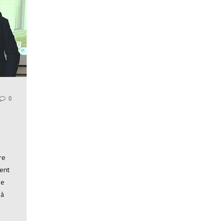
0
re
gent
de
 à