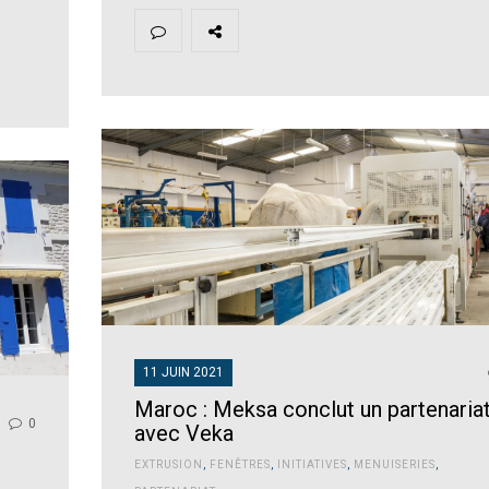
11 JUIN 2021
Maroc : Meksa conclut un partenaria
0
avec Veka
EXTRUSION
,
FENÊTRES
,
INITIATIVES
,
MENUISERIES
,