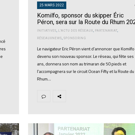
25 MARS 2022
Komilfo, sponsor du skipper Éric
Péron, sera sur la Route du Rhum 20
INITIATIVES
,
L'ACTU DES RÉSEAUX
,
PARTENARIAT
,
RÉSEAUXNEWS
,
SPONSORING
ncé
ires
Le navigateur Eric Péron vient d’annoncer que Komilfo
de
devenu son nouveau sponsor. Le réseau, qui fête ses
ans, donnera son nom au trimaran de 50 pieds et
l’accompagnera sur le circuit Ocean Fifty et la Route du
Rhum…