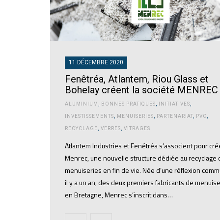
11 DÉCEMBRE 2020
Fenêtréa, Atlantem, Riou Glass et
Bohelay créent la société MENREC
ALUMINIUM
,
BONNES PRATIQUES
,
INITIATIVES
,
INVESTISSEMENTS
,
MENUISERIES
,
PARTENARIAT
,
PVC
,
RECYCLAGE
,
VERRES
,
VITRAGES
Atlantem Industries et Fenétréa s’associent pour cré
Menrec, une nouvelle structure dédiée au recyclage
menuiseries en fin de vie. Née d’une réflexion com
il y a un an, des deux premiers fabricants de menuis
en Bretagne, Menrec s’inscrit dans…