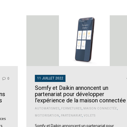
11 JUILLET 2022
0
Somfy et Daikin annoncent un
ns
partenariat pour développer
s
l’expérience de la maison connectée
AUTOMATISMES
,
FERMETURES
,
MAISON CONNECTÉE
,
MOTORISATION
,
PARTENARIAT
,
VOLETS
nces
rs
Somfy et Daikin annoncent un partenariat pour