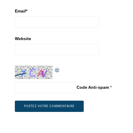
Email
*
Website
Code Anti-spam
*