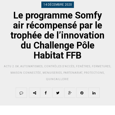
14 DÉCEMBRE 2020
Le programme Somfy
air récompensé par le
trophée de l’innovation
du Challenge Pôle
Habitat FFB
ACTU 2.0#
,
AUTOMATISMES
,
CONTRÔLES D'ACCÈS
,
FENÊTRES
,
FERMETURES
,
MAISON CONNECTÉE
,
MENUISERIES
,
PARTENARIAT
,
PROTECTIONS
,
QUINCAILLERIE