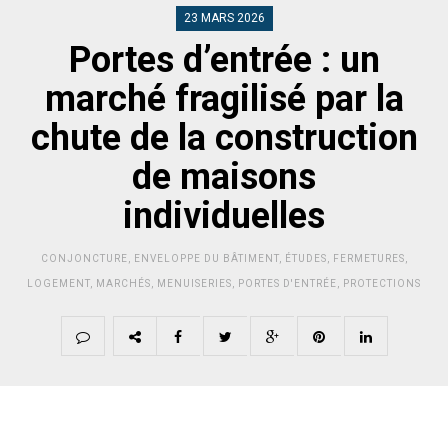
23 MARS 2026
Portes d’entrée : un
marché fragilisé par la
chute de la construction
de maisons
individuelles
CONJONCTURE
,
ENVELOPPE DU BÂTIMENT
,
ÉTUDES
,
FERMETURES
,
LOGEMENT
,
MARCHÉS
,
MENUISERIES
,
PORTES D'ENTRÉE
,
PROTECTIONS