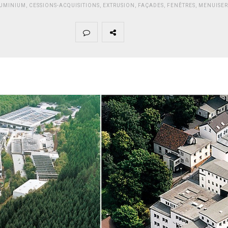
UMINIUM
,
CESSIONS-ACQUISITIONS
,
EXTRUSION
,
FAÇADES
,
FENÊTRES
,
MENUISER