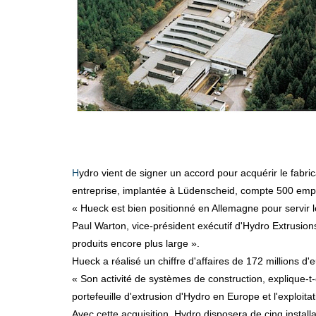
Hydro vient de signer un accord pour acquérir le fabricant allemand de systèmes de fenêtres, portes et façades en aluminium et de profilés en aluminium extrudé Hueck. Cette
entreprise, implantée à Lüdenscheid, compte 500 emplo
« Hueck est bien positionné en Allemagne pour servir 
Paul Warton, vice-président exécutif d'Hydro Extrusion
produits encore plus large ».
Hueck a réalisé un chiffre d'affaires de 172 millions d
« Son activité de systèmes de construction, explique-t
portefeuille d'extrusion d'Hydro en Europe et l'exploit
Avec cette acquisition, Hydro disposera de cinq install