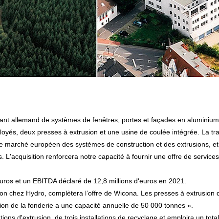
yés, deux presses à extrusion et une usine de coulée intégrée. La tran
le marché européen des systèmes de construction et des extrusions, et 
s. L'acquisition renforcera notre capacité à fournir une offre de servi
'euros et un EBITDA déclaré de 12,8 millions d'euros en 2021.
-on chez Hydro, complètera l’offre de Wicona. Les presses à extrusion 
ation de la fonderie a une capacité annuelle de 50 000 tonnes ».
ations d'extrusion, de trois installations de recyclage et emploira un t