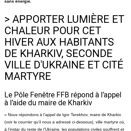
sans énergie.
> APPORTER LUMIÈRE ET
CHALEUR POUR CET
HIVER AUX HABITANTS
DE KHARKIV, SECONDE
VILLE D'UKRAINE ET CITÉ
MARTYRE
Le Pôle Fenêtre FFB répond à l’appel
à l’aide du maire de Kharkiv
« Nous répondons à l’appel de Igor Terekhov, maire de Kharkiv
(voir le courrier qu’il nous a adressé ci-dessous), ville martyre où,
à l’instar du reste de l’Ukraine, les populations civiles souffrent et