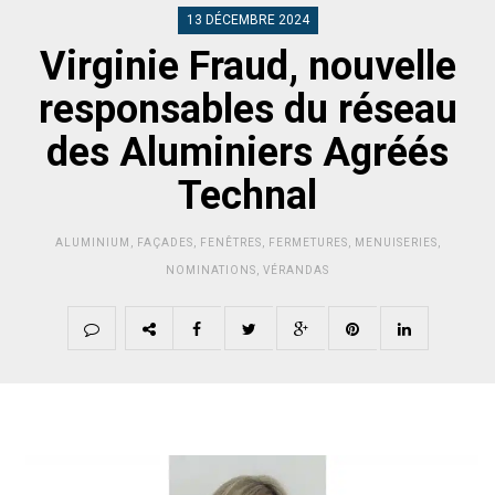
13 DÉCEMBRE 2024
Virginie Fraud, nouvelle
responsables du réseau
des Aluminiers Agréés
Technal
ALUMINIUM
,
FAÇADES
,
FENÊTRES
,
FERMETURES
,
MENUISERIES
,
NOMINATIONS
,
VÉRANDAS