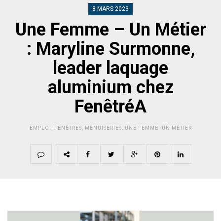
8 MARS 2023
Une Femme – Un Métier
: Maryline Surmonne,
leader laquage
aluminium chez
FenêtréA
EMPLOI
,
FENÊTRES
,
MENUISERIES
,
UNE FEMME -UN MÉTIER