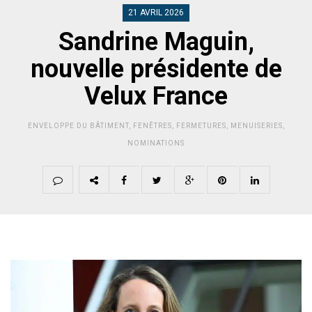
21 AVRIL 2026
Sandrine Maguin,
nouvelle présidente de
Velux France
ENVELOPPE DU BÂTIMENT
,
FENÊTRES
,
FERMETURES
,
MENUISERIES
,
NOMINATIONS