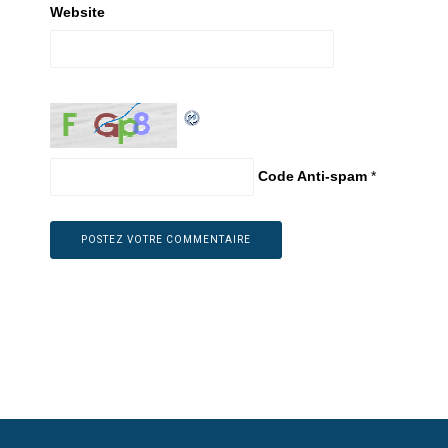
Website
Code Anti-spam
*