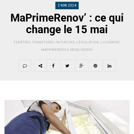
2 MAI 2024
MaPrimeRenov’ : ce qui
change le 15 mai
FENÊTRES
,
FERMETURES
,
INITIATIVES
,
LÉGISLATION
,
LOGEMENT
,
MAPRIMERENOV
,
MENUISERIES