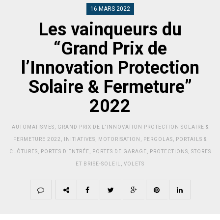
16 MARS 2022
Les vainqueurs du
“Grand Prix de
l’Innovation Protection
Solaire & Fermeture”
2022
AUTOMATISMES
,
GRAND PRIX DE L'INNOVATION PROTECTION SOLAIRE &
FERMETURE 2022
,
INITIATIVES
,
MOTORISATION
,
PERGOLAS
,
PORTAILS &
CLÔTURES
,
PORTES D'ENTRÉE
,
PORTES DE GARAGE
,
PROTECTIONS
,
STORES
ET BRISE-SOLEIL
,
VOLETS