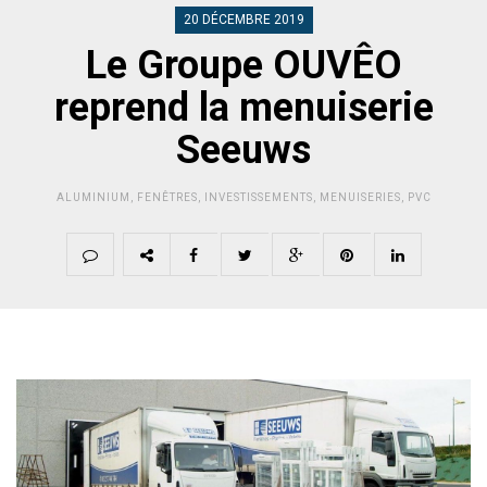
20 DÉCEMBRE 2019
Le Groupe OUVÊO
reprend la menuiserie
Seeuws
ALUMINIUM
,
FENÊTRES
,
INVESTISSEMENTS
,
MENUISERIES
,
PVC