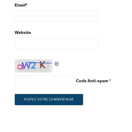
Email
*
Website
Code Anti-spam
*