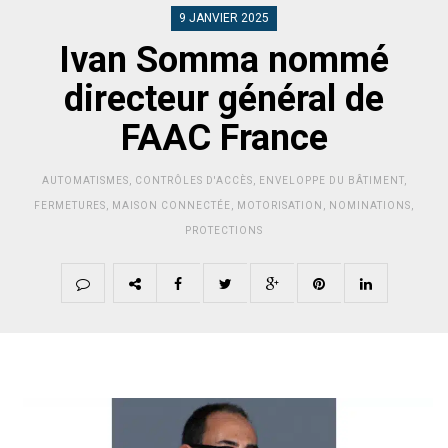
9 JANVIER 2025
Ivan Somma nommé
directeur général de
FAAC France
AUTOMATISMES
,
CONTRÔLES D'ACCÈS
,
ENVELOPPE DU BÂTIMENT
,
FERMETURES
,
MAISON CONNECTÉE
,
MOTORISATION
,
NOMINATIONS
,
PROTECTIONS