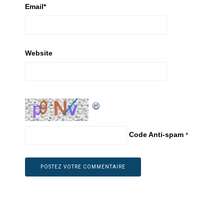
Email
*
Website
Code Anti-spam
*