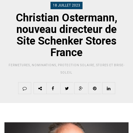
18 JUILLET 2023
Christian Ostermann,
nouveau directeur de
Site Schenker Stores
France
FERMETURES
,
NOMINATIONS
,
PROTECTION SOLAIRE
,
STORES ET BRISE-
SOLEIL