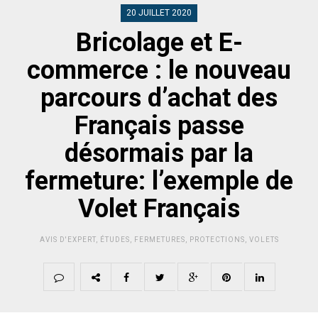
20 JUILLET 2020
Bricolage et E-
commerce : le nouveau
parcours d’achat des
Français passe
désormais par la
fermeture: l’exemple de
Volet Français
AVIS D'EXPERT
,
ÉTUDES
,
FERMETURES
,
PROTECTIONS
,
VOLETS