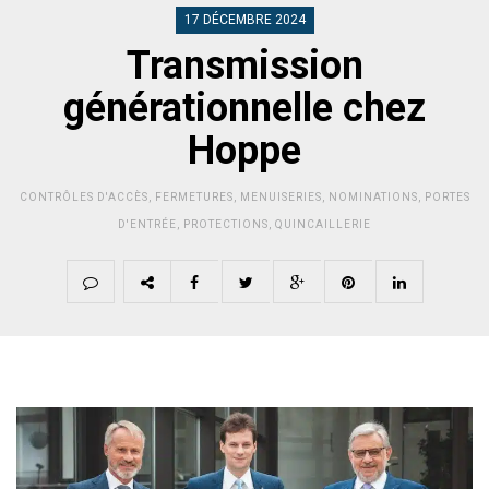
17 DÉCEMBRE 2024
Transmission
générationnelle chez
Hoppe
CONTRÔLES D'ACCÈS
,
FERMETURES
,
MENUISERIES
,
NOMINATIONS
,
PORTES
D'ENTRÉE
,
PROTECTIONS
,
QUINCAILLERIE