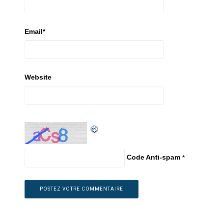
Email
*
Website
Code Anti-spam
*