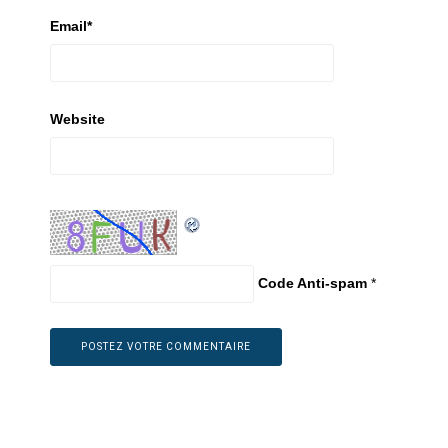
Email
*
Website
Code Anti-spam
*