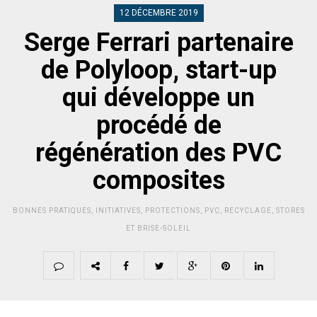
12 DÉCEMBRE 2019
Serge Ferrari partenaire
de Polyloop, start-up
qui développe un
procédé de
régénération des PVC
composites
BONNES PRATIQUES
,
INITIATIVES
,
PROTECTIONS
,
PVC
,
RECYCLAGE
,
STORES
ET BRISE-SOLEIL