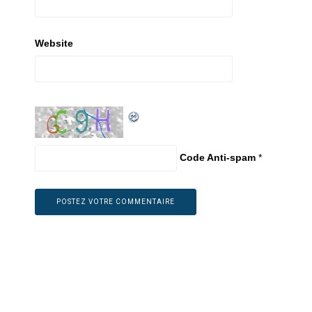
Website
Code Anti-spam
*