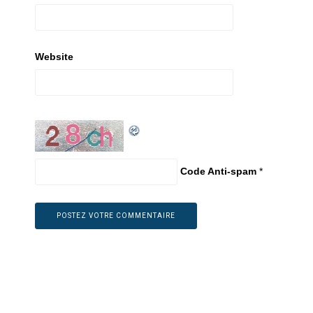
Website
Code Anti-spam
*