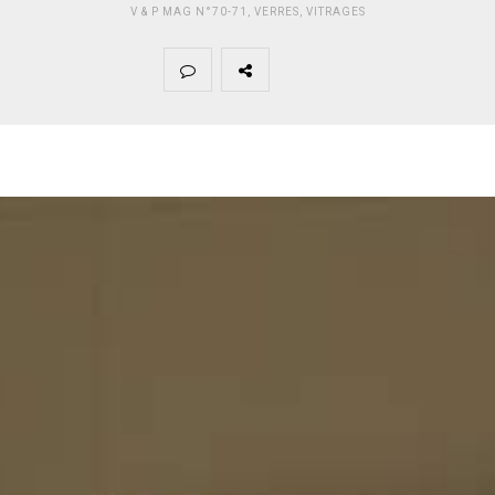
V & P MAG N°70-71
,
VERRES
,
VITRAGES