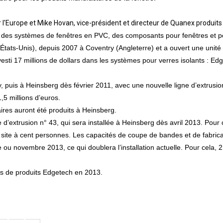
r l'Europe et Mike Hovan, vice-président et directeur de Quanex produi
e des systèmes de fenêtres en PVC, des composants pour fenêtres et por
États-Unis), depuis 2007 à Coventry (Angleterre) et a ouvert une unit
sti 17 millions de dollars dans les systèmes pour verres isolants : Edge
 puis à Heinsberg dès février 2011, avec une nouvelle ligne d’extrus
,5 millions d’euros.
laires auront été produits à Heinsberg.
 d’extrusion n° 43, qui sera installée à Heinsberg dès avril 2013. Po
ce site à cent personnes. Les capacités de coupe de bandes et de fabr
ou novembre 2013, ce qui doublera l’installation actuelle. Pour cela, 2
es de produits Edgetech en 2013.