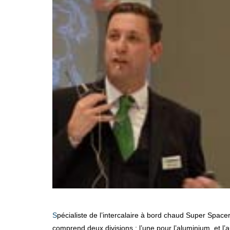
Spécialiste de l’intercalaire à bord chaud Super Spacer depuis 1985, Edgetech fait partie depuis avril 2011 du groupe Quanex Building Products, un industriel de la construction qui
comprend deux divisions : l’une pour l’aluminium, et l’