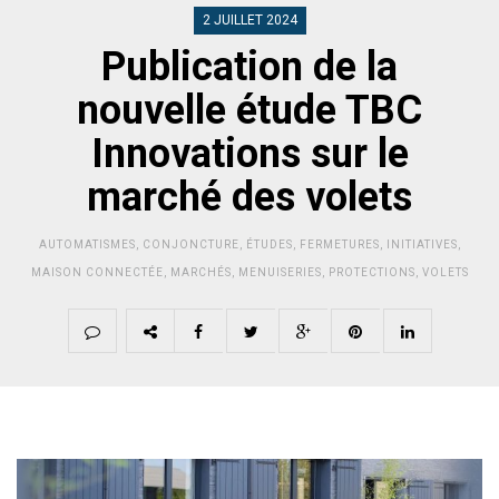
2 JUILLET 2024
Publication de la
nouvelle étude TBC
Innovations sur le
marché des volets
AUTOMATISMES
,
CONJONCTURE
,
ÉTUDES
,
FERMETURES
,
INITIATIVES
,
MAISON CONNECTÉE
,
MARCHÉS
,
MENUISERIES
,
PROTECTIONS
,
VOLETS