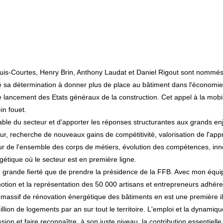
uis-Courtes, Henry Brin, Anthony Laudat et Daniel Rigout sont nommés
é sa détermination à donner plus de place au bâtiment dans l'économie n
lancement des Etats généraux de la construction. Cet appel à la mobili
in fouet.
rable du secteur et d’apporter les réponses structurantes aux grands en
ecteur, recherche de nouveaux gains de compétitivité, valorisation de l'ap
r de l'ensemble des corps de métiers, évolution des compétences, inno
gétique où le secteur est en première ligne.
une grande fierté que de prendre la présidence de la FFB. Avec mon équ
tion et la représentation des 50 000 artisans et entrepreneurs adhére
assif de rénovation énergétique des bâtiments en est une première ill
llion de logements par an sur tout le territoire. L'emploi et la dynam
ion et faire reconnaître, à son juste niveau, la contribution essentiell