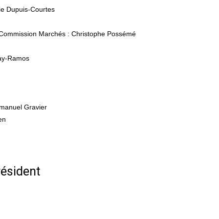
e Dupuis-Courtes
et Commission Marchés : Christophe Possémé
Gay-Ramos
mmanuel Gravier
en
ésident