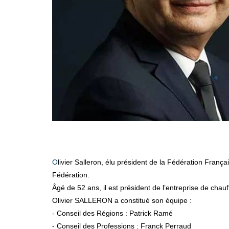
Olivier Salleron, élu président de la Fédération Française du Bâtiment (FFB) le 20 mars dernier, vient de succéder à Jacques Chanut lors du conseil d’administration de la
Fédération.
Âgé de 52 ans, il est président de l’entreprise de chau
Olivier SALLERON a constitué son équipe :
- Conseil des Régions : Patrick Ramé
- Conseil des Professions : Franck Perraud