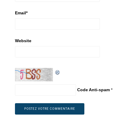
Email
*
Website
Code Anti-spam
*