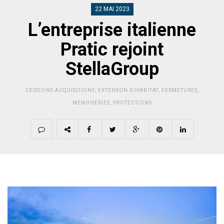
22 MAI 2023
L’entreprise italienne
Pratic rejoint
StellaGroup
CESSIONS-ACQUISITIONS
,
EXTENSON D'HABITAT
,
FERMETURES
,
MENUISERIES
,
PROTECTIONS