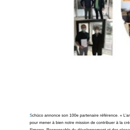
Schüco annonce son 100e partenaire référence. « L’arrivée de notre 100e Partenaire Référence complète notre maillage sur le territoire métropolitain. Un maillage indispensable
pour mener à bien notre mission de contribuer à la créa
Simorre, Responsable du développement et des rése