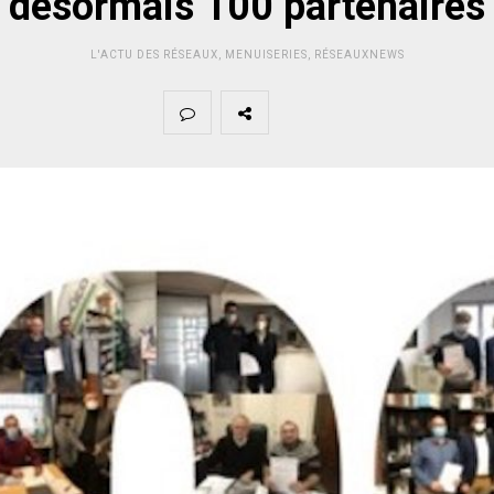
désormais 100 partenaires
L'ACTU DES RÉSEAUX
,
MENUISERIES
,
RÉSEAUXNEWS