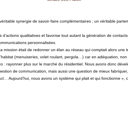
ritable synergie de savoir-faire complémentaires ; un véritable partenar
s d’actions qualitatives et favorise tout autant la génération de contac
communications personnalisées.
ma mission était de redonner un élan au réseau qui comptait alors une tr
’habitat (menuiseries, volet roulant, pergola…) car en adéquation, non
co : rayonner plus sur le marché du résidentiel. Nous avons donc dévelo
question de communication, mais aussi une question de mieux fabriquer
act… Aujourd’hui, nous avons un système qui plait et qui fonctionne », 