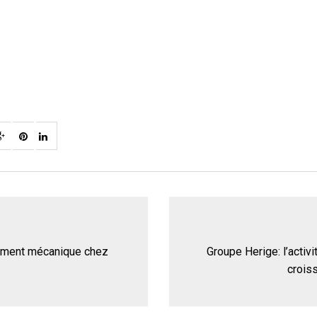
itement mécanique chez
Groupe Herige: l’activ
crois