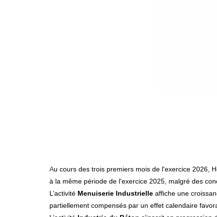
Au cours des trois premiers mois de l'exercice 2026, Herige Industries renoue avec la croissance et enregistre un chiffre d'affaires de 100,5 M€, en progression de 3,0% par rapport
à la même période de l'exercice 2025, malgré des cond
L’activité
Menuiserie Industrielle
affiche une croissan
partiellement compensés par un effet calendaire favora