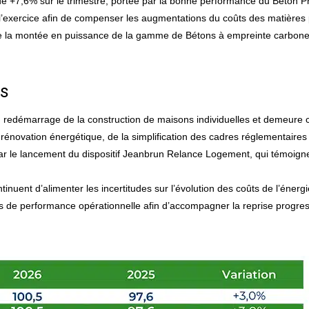
de +7,6% sur le trimestre, portée par la bonne performance du Béton Prê
 l’exercice afin de compenser les augmentations du coûts des matières 
e la montée en puissance de la gamme de Bétons à empreinte carbone r
es
u redémarrage de la construction de maisons individuelles et demeure
a rénovation énergétique, de la simplification des cadres réglementaires o
r le lancement du dispositif Jeanbrun Relance Logement, qui témoigne
ntinuent d’alimenter les incertitudes sur l’évolution des coûts de l’éner
rts de performance opérationnelle afin d’accompagner la reprise progr