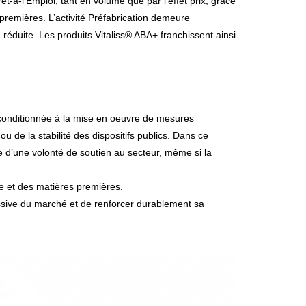
t-à-l'Emploi, tant en volume que par l’effet prix, grâce
premières. L’activité Préfabrication demeure
éduite. Les produits Vitaliss® ABA+ franchissent ainsi
 conditionnée à la mise en oeuvre de mesures
u de la stabilité des dispositifs publics. Dans ce
 d’une volonté de soutien au secteur, même si la
gie et des matières premières.
essive du marché et de renforcer durablement sa