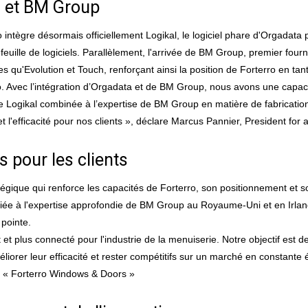
a et BM Group
o intègre désormais officiellement Logikal, le logiciel phare d'Orgadata p
feuille de logiciels. Parallèlement, l'arrivée de BM Group, premier fou
s qu'Evolution et Touch, renforçant ainsi la position de Forterro en ta
. Avec l’intégration d’Orgadata et de BM Group, nous avons une capacit
e Logikal combinée à l’expertise de BM Group en matière de fabricati
et l'efficacité pour nos clients », déclare Marcus Pannier, President for 
s pour les clients
gique qui renforce les capacités de Forterro, son positionnement et so
ciée à l'expertise approfondie de BM Group au Royaume-Uni et en Irlan
pointe.
t plus connecté pour l'industrie de la menuiserie. Notre objectif est de 
méliorer leur efficacité et rester compétitifs sur un marché en constante
on « Forterro Windows & Doors »