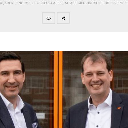
FAÇADES
,
FENÊTRES
,
LOGICIELS & APPLICATIONS
,
MENUISERIES
,
PORTES D'ENTRÉ