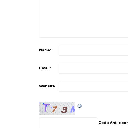
Name
*
Email
*
Website
Code Anti-spa