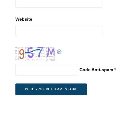
Website
Code Anti-spam
*