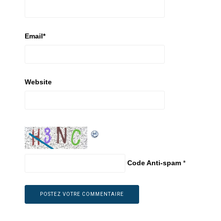
Email
*
Website
Code Anti-spam
*