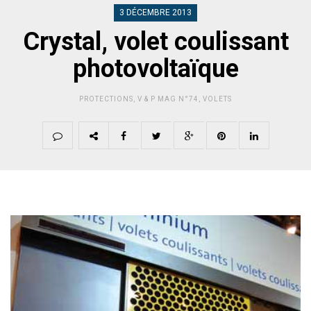
3 DÉCEMBRE 2013
Crystal, volet coulissant
photovoltaïque
PROTECTIONS
,
V & P MAG N°74
,
VOLETS