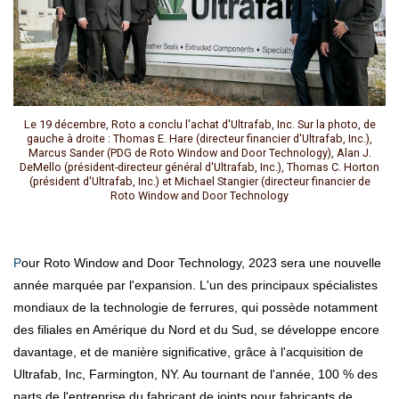
Le 19 décembre, Roto a conclu l'achat d'Ultrafab, Inc. Sur la photo, de
gauche à droite : Thomas E. Hare (directeur financier d'Ultrafab, Inc.),
Marcus Sander (PDG de Roto Window and Door Technology), Alan J.
DeMello (président-directeur général d'Ultrafab, Inc.), Thomas C. Horton
(président d'Ultrafab, Inc.) et Michael Stangier (directeur financier de
Roto Window and Door Technology
Pour Roto Window and Door Technology, 2023 sera une nouvelle
année marquée par l'expansion. L'un des principaux spécialistes
mondiaux de la technologie de ferrures, qui possède notamment
des filiales en Amérique du Nord et du Sud, se développe encore
davantage, et de manière significative, grâce à l'acquisition de
Ultrafab, Inc, Farmington, NY. Au tournant de l'année, 100 % des
parts de l'entreprise du fabricant de joints pour fabricants de