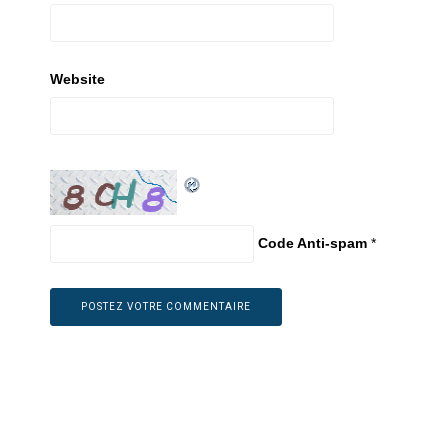
Website
Code Anti-spam
*