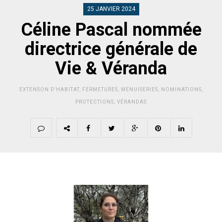
25 JANVIER 2024
Céline Pascal nommée
directrice générale de
Vie & Véranda
EXTENSON D'HABITAT
,
FERMETURES
,
MENUISERIES
,
NOMINATIONS
,
PROTECTIONS
,
VÉRANDAS