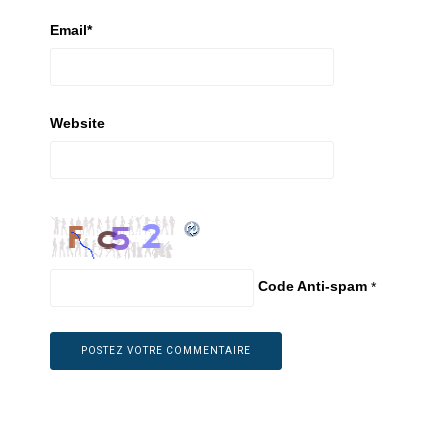
Email
*
Website
Code Anti-spam
*